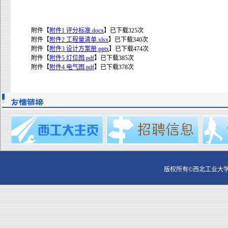
附件【
附件1 评分标准.docx
】已下载
325
次
附件【
附件2 工程量清单.xlsx
】已下载
340
次
附件【
附件3 设计方案册.pptx
】已下载
474
次
附件【
附件5 灯位图.pdf
】已下载
385
次
附件【
附件4 电气图.pdf
】已下载
378
次
友情链接
版权所有©西北工业大学 